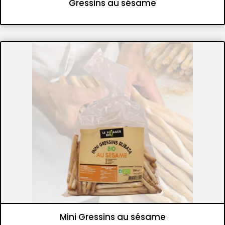
Gressins au sésame
Panifications
Gressins et flûtes croustillantes
Mini Gressins au sésame