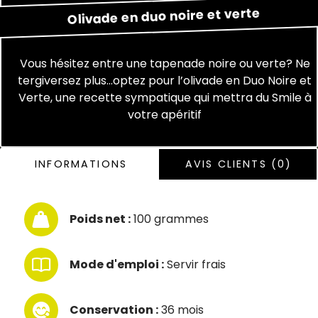
verte
et
noire
duo
en
Olivade
Vous hésitez entre une tapenade noire ou verte? Ne
tergiversez plus…optez pour l’olivade en Duo Noire et
Verte, une recette sympatique qui mettra du Smile à
votre apéritif
INFORMATIONS
AVIS CLIENTS (0)
Poids net :
100 grammes
Mode d'emploi :
Servir frais
Conservation :
36 mois