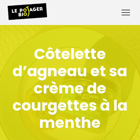
Côtelette
d’agneau et sa
crème de
courgettes à la
menthe