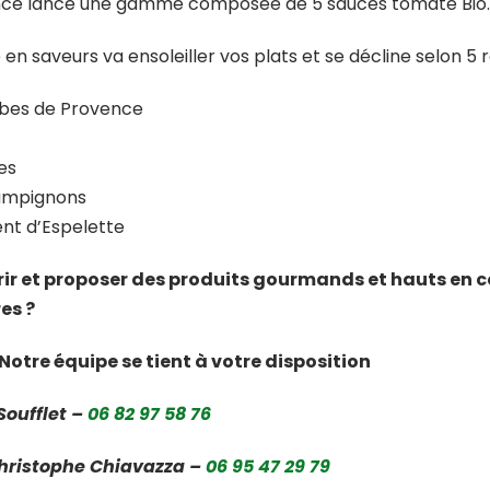
ce lance une gamme composée de 5 sauces tomate Bio.
 en saveurs va ensoleiller vos plats et se décline selon 5 
bes de Provence
es
ampignons
nt d’Espelette
ir et proposer des produits gourmands et hauts en c
es ?
Notre équipe se tient à votre disposition
Soufflet –
06 82 97 58 76
hristophe Chiavazza –
06 95 47 29 79